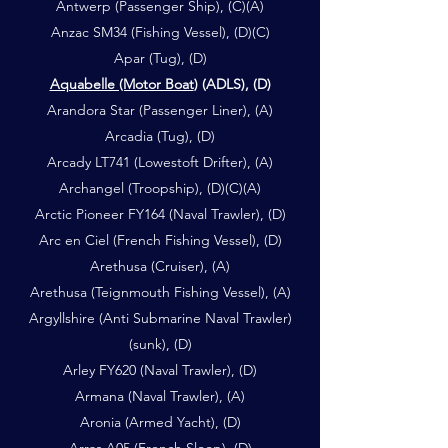
Antwerp (Passenger Ship), (C)(A)
Anzac SM34 (Fishing Vessel), (D)(C)
Apar (Tug), (D)
Aquabelle (Motor Boat
) (ADLS), (D)
Arandora Star (Passenger Liner), (A)
Arcadia (Tug), (D)
Arcady LT741 (Lowestoft Drifter), (A)
Archangel (Troopship), (D)(C)(A)
Arctic Pioneer FY164 (Naval Trawler), (D)
Arc en Ciel (French Fishing Vessel), (D)
Arethusa (Cruiser), (A)
Arethusa (Teignmouth Fishing Vessel), (A)
Argyllshire (Anti Submarine Naval Trawler)
(sunk), (D)
Arley FY620 (Naval Trawler), (D)
Armana (Naval Trawler), (A)
Aronia (Armed Yacht), (D)