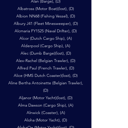
Alan (Barge), (D)
Albatross (Motor Boat)(lost), (D)
Albion NN68 (Fishing Vessel), (D)
Albury J41 (Fleet Minesweeper), (D)
Alcmaria FY1525 (Naval Drifter), (D)
Alcor (Dutch Cargo Ship), (A)
Alderpool (Cargo Ship), (A)
Alec (Dumb Barge)(lost), (D)
Alex-Rachel (Belgian Trawler), (D)
Alfred Paul (French Trawler), (D)
Alice (HMS Dutch Coaster)(lost), (D)
Aline Bertha Antoinette (Belgian Trawler),
(D)
Aljanor (Motor Yacht)(lost), (D)
Alma Dawson (Cargo Ship), (A)
Alnwick (Coaster), (A)
Aloha (Motor Yacht), (D)
AlohaOe (Motor Yacht)(lost), (D)