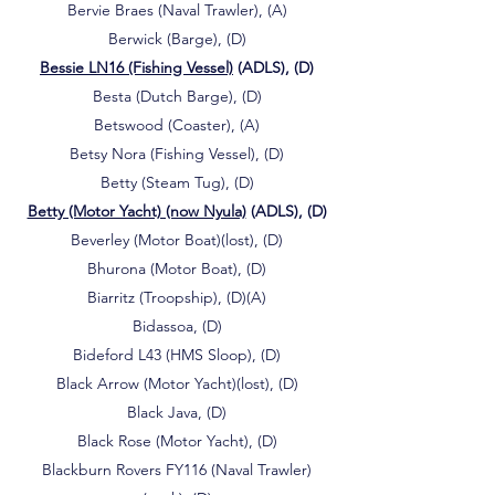
Bervie Braes (Naval Trawler), (A)
Berwick (Barge), (D)
Bessie LN16 (Fishing Vessel)
(ADLS), (D)
Besta (Dutch Barge), (D)
Betswood (Coaster), (A)
Betsy Nora (Fishing Vessel), (D)
Betty (Steam Tug), (D)
Betty (Motor Yacht) (now Nyula)
(ADLS), (D)
Beverley (Motor Boat)(lost), (D)
Bhurona (Motor Boat), (D)
Biarritz (Troopship), (D)(A)
Bidassoa, (D)
Bideford L43 (HMS Sloop), (D)
Black Arrow (Motor Yacht)(lost), (D)
Black Java, (D)
Black Rose (Motor Yacht), (D)
Blackburn Rovers FY116 (Naval Trawler)