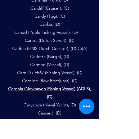
Caramia (Punt), (D)
Cardiff (Cruiser), (C)
Cardy (Tug), (C)
Cariba, (D)
Cariad (Poole Fishing Vessel), (D)
Cariba (Dutch Schuit), (D)
Caribia (HMS Dutch Coaster), (D)(C)(A)
Carlotta (Barge), (D)
Carmen (Vessel), (D)
Carn Du FE67 (Fishing Vessel), (D)
Caroline (Row Boat)(lost), (D)
Caronia (Newhaven Fishing Vessel)
(ADLS),
(D)
Caryanda (Naval Yacht), (D)
Cassard, (D)
Castilian, (A)
Cathernia, (D)
Caudebec, (D)