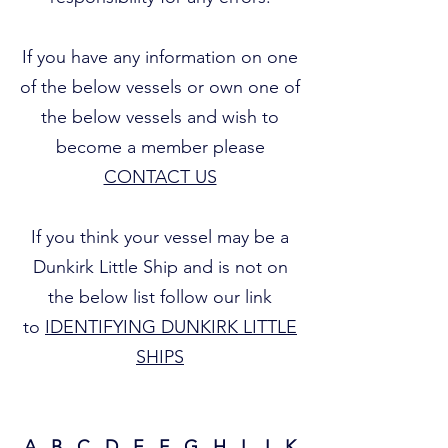
If you have any information on one
of the below vessels or own one of
the below vessels and wish to
become a member please
CONTACT US
If you think your vessel may be a
Dunkirk Little Ship and is not on
the below list follow our link
to
IDENTIFYING DUNKIRK LITTLE
SHIPS
A
B
C
D
E
F
G
H
I
J
K