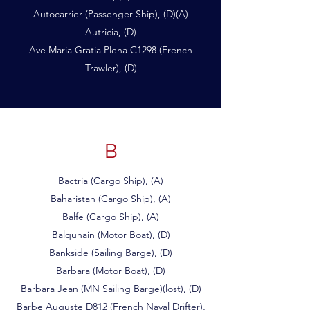
Autocarrier (Passenger Ship), (D)(A)
Autricia, (D)
Ave Maria Gratia Plena C1298 (French
Trawler), (D)
B
Bactria (Cargo Ship), (A)
Baharistan (Cargo Ship), (A)
Balfe (Cargo Ship), (A)
Balquhain (Motor Boat), (D)
Bankside (Sailing Barge), (D)
Barbara (Motor Boat), (D)
Barbara Jean (MN Sailing Barge)(lost), (D)
Barbe Auguste D812 (French Naval Drifter),