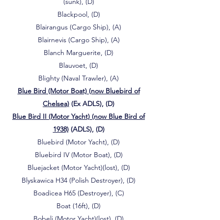
(sunk), (D)
Blackpool, (D)
Blairangus (Cargo Ship), (A)
Blairnevis (Cargo Ship), (A)
Blanch Marguerite, (D)
Blauvoet, (D)
Blighty (Naval Trawler), (A)
Blue Bird (Motor Boat) (now Bluebird of
Chelsea)
(Ex ADLS), (D)
Blue Bird II (Motor Yacht) (now Blue Bird of
1938)
(ADLS), (D)
Bluebird (Motor Yacht), (D)
Bluebird IV (Motor Boat), (D)
Bluejacket (Motor Yacht)(lost), (D)
Blyskawica H34 (Polish Destroyer), (D)
Boadicea H65 (Destroyer), (C)
Boat (16ft), (D)
Bobeli (Motor Yacht)(lost), (D)