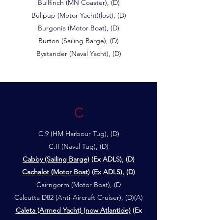
Bullfinch (MN Coaster), (D)
Bullpup (Motor Yacht)(lost), (D)
Burgonia (Motor Boat), (D)
Burton (Sailing Barge), (D)
Bystander (Naval Yacht), (D)
C
C.9 (HM Harbour Tug), (D)
C.II (Naval Tug), (D)
Cabby (Sailing Barge)
(Ex ADLS), (D)
Cachalot (Motor Boat)
(Ex ADLS), (D)
Cairngorm (Motor Boat), (D
Calcutta D82 (Anti-Aircraft Cruiser), (D)(A)
Caleta (Armed Yacht) (now Atlantide)
(Ex