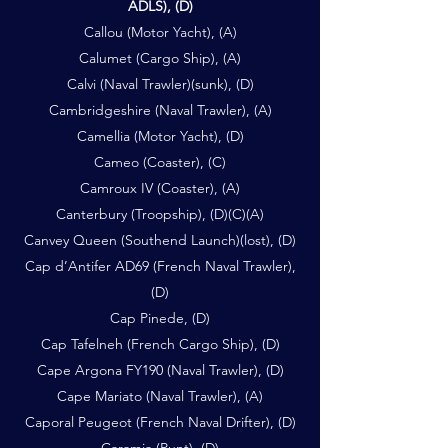
ADLS), (D)
Callou (Motor Yacht), (A)
Calumet (Cargo Ship), (A)
Calvi (Naval Trawler)(sunk), (D)
Cambridgeshire (Naval Trawler), (A)
Camellia (Motor Yacht), (D)
Cameo (Coaster), (C)
Camroux IV (Coaster), (A)
Canterbury (Troopship), (D)(C)(A)
Canvey Queen (Southend Launch)(lost), (D)
Cap d’Antifer AD69 (French Naval Trawler),
(D)
Cap Pinede, (D)
Cap Tafelneh (French Cargo Ship), (D)
Cape Argona FY190 (Naval Trawler), (D)
Cape Mariato (Naval Trawler), (A)
Caporal Peugeot (French Naval Drifter), (D)