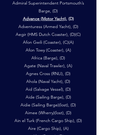
Admiral Superintendent Portsmouth’s
Barge, (D)
Advance (Motor Yacht)
, (D)
Adventuress (Armed Yacht), (D)
Aegir (HMS Dutch Coaster), (D)(C)
Afon Gwili (Coaster), (C)(A)
Afon Towy (Coaster), (A)
Africa (Barge), (D)
Agate (Naval Trawler), (A)
Agnes Cross (RNLI), (D)
Ahola (Naval Yacht), (D)
Aid (Salvage Vessel), (D)
Aide (Sailing Barge), (D)
Aidie (Sailing Barge)(lost), (D)
Aimee (Wherry)(lost), (D)
Ain el Turk (French Cargo Ship), (D)
Aire (Cargo Ship), (A)