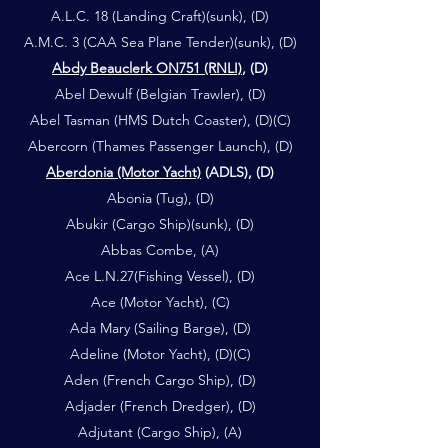
A.L.C. 18 (Landing Craft)(sunk), (D)
A.M.C. 3 (CAA Sea Plane Tender)(sunk), (D)
Abdy Beauclerk ON751 (RNLI)
, (D)
Abel Dewulf (Belgian Trawler), (D)
Abel Tasman (HMS Dutch Coaster), (D)(C)
Abercorn (Thames Passenger Launch), (D)
Aberdonia (Motor Yacht)
(ADLS)
,
(D)
Abonia (Tug), (D)
Abukir (Cargo Ship)(sunk), (D)
Abbas Combe, (A)
Ace L.N.27(Fishing Vessel), (D)
Ace (Motor Yacht), (C)
Ada Mary (Sailing Barge), (D)
Adeline (Motor Yacht), (D)(C)
Aden (French Cargo Ship), (D)
Adjader (French Dredger), (D)
Adjutant (Cargo Ship), (A)