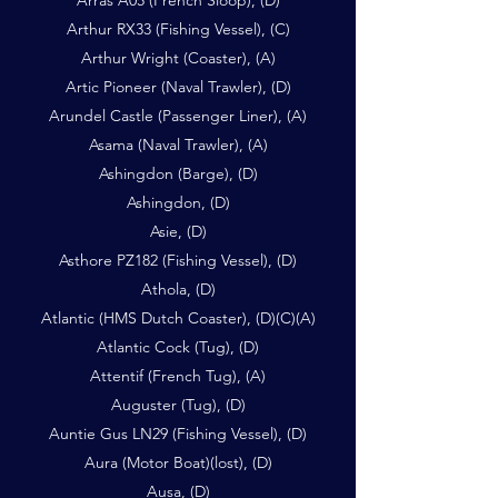
Arras A05 (French Sloop), (D)
Arthur RX33 (Fishing Vessel), (C)
Arthur Wright (Coaster), (A)
Artic Pioneer (Naval Trawler), (D)
Arundel Castle (Passenger Liner), (A)
Asama (Naval Trawler), (A)
Ashingdon (Barge), (D)
Ashingdon, (D)
Asie, (D)
Asthore PZ182 (Fishing Vessel), (D)
Athola, (D)
Atlantic (HMS Dutch Coaster), (D)(C)(A)
Atlantic Cock (Tug), (D)
Attentif (French Tug), (A)
Auguster (Tug), (D)
Auntie Gus LN29 (Fishing Vessel), (D)
Aura (Motor Boat)(lost), (D)
Ausa, (D)