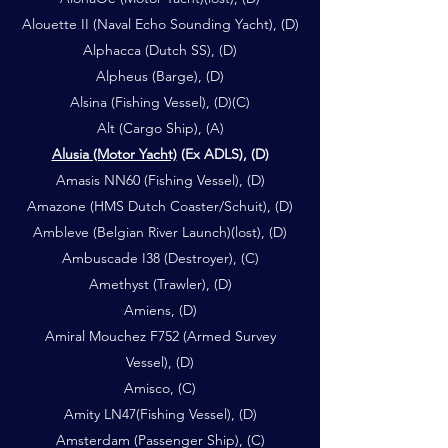
Alouette II (Naval Echo Sounding Yacht), (D)
Alphacca (Dutch SS), (D)
Alpheus (Barge), (D)
Alsina (Fishing Vessel), (D)(C)
Alt (Cargo Ship), (A)
Alusia (Motor Yacht)
(Ex ADLS), (D)
Amasis NN60 (Fishing Vessel), (D)
Amazone (HMS Dutch Coaster/Schuit), (D)
Ambleve (Belgian River Launch)(lost), (D)
Ambuscade I38 (Destroyer), (C)
Amethyst (Trawler), (D)
Amiens, (D)
Amiral Mouchez F752 (Armed Survey
Vessel), (D)
Amisco, (C)
Amity LN47(Fishing Vessel), (D)
Amsterdam (Passenger Ship), (C)